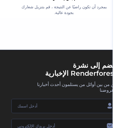
‫بمجرد أن تكون راضيًا عن النتيجة ، قم بتنزيل شعارك
بجودة عالية.‬
ضم إلى نشرة
Renderfore الإخبارية
 من بين أوائل من يستلمون أحدث أخبارنا
روضنا