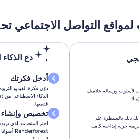
لمواقع التواصل الاجتماعي تحول
دع الذكاء 
يجي
أدخل فكرتك
دوّن فكرة الفيديو الترو
نسب لأسلوب ورسالة علامتك
يتك.
قدمتها.
تخصيص وإنشاء
ح لك ذلك بالسيطرة على
اختر المتحدث الذي تريده 
قة حرية إبداعية كاملة
derforest
المتحركة.