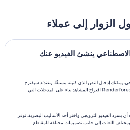
 الزوار إلى عملاء
الاصطناعي ينشئ الفيديو عنك
يجي. يمكنك إدخال النص الذي كتبته مسبقًا. وعندئذ سيقترح
الذكاء الاصطناعي من Renderforest اقتراح المشاهد بناء على المدخلات التي
أن يسرد الفيديو الترويجي واختر أحد الأساليب البصرية. توفر
Ren أصواتًا بمختلف اللغات إلى جانب تصميمات مختلفة للمقاطع