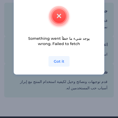
جسد توقعات الناس بصريًا
قدم لقطات فيديو لتطبيقك الجديد أو جهازك الهاتفي باستخدام
نماذج هواتف مصممة بإبداع.
يوجد شيء ما خطأ Something went
wrong. Failed to fetch
اعرض ما يدفع الناس مقابله
استخدم نماذج واقعية لعرض أسباب تميز منتجك
Got it
شارك الخبرات والمراجعات
قدم توجيهات ونصائح وحيل لكيفية استخدام المنتج مع إبراز
أسباب حب المستخدمين له.