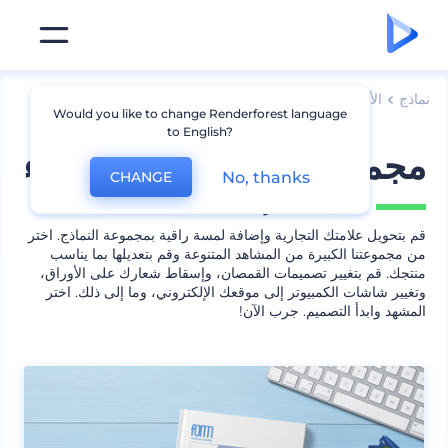
نماذج
الأجهزة
نماذج لابتوب
Would you like to change Renderforest language
to English?
مجموعة نماذج مكتبية زرقاء
No, thanks
CHANGE
يشمل
42 منظر
قم بتحويل علامتك التجارية وإضافة لمسة راقية بمجموعة النماذج. اختر
من مجموعتنا الكبيرة من المشاهد المتنوعة وقم بتعديلها بما يناسب
منتجك. قم بتغيير تصميمات القمصان، وإسقاط شعارك على الأوراق،
وتغيير شاشات الكمبيوتر إلى موقعك الإلكتروني، وما إلى ذلك. اختر
المشهد وابدأ التصميم. جرب الآن!