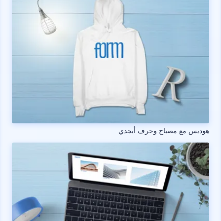
هوديس مع مصباح وحرف أبجدي