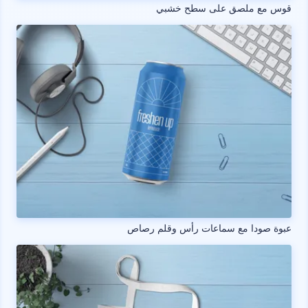
قوس مع ملصق على سطح خشبي
عبوة صودا مع سماعات رأس وقلم رصاص