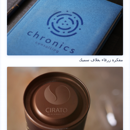
مفكرة زرقاء بغلاف سميك