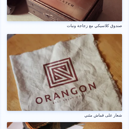
صندوق كلاسيكي مع زجاجة ونبات
شعار على قماش مثني