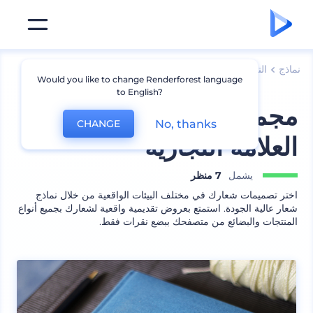
نماذج
الترويج للعلامة التجارية
نماذج شعارات
Would you like to change Renderforest language
to English?
مجموعة نماذج تسويق
No, thanks
CHANGE
العلامة التجارية
يشمل
7 منظر
اختر تصميمات شعارك في مختلف البيئات الواقعية من خلال نماذج
شعار عالية الجودة. استمتع بعروض تقديمية واقعية لشعارك بجميع أنواع
المنتجات والبضائع من متصفحك ببضع نقرات فقط.