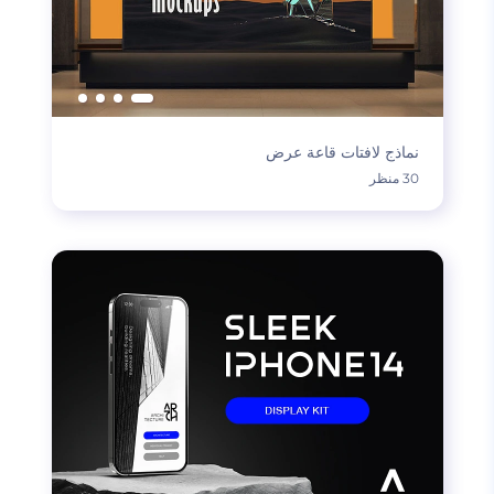
نماذج لافتات قاعة عرض
30 منظر