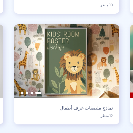
10 منظر
نماذج ملصقات غرف أطفال
12 منظر