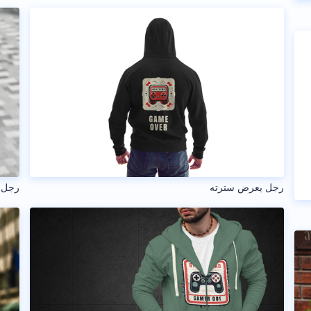
رجل يعرض سترته
رجل ي