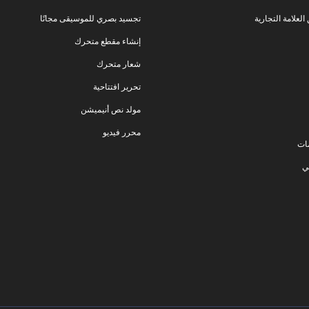
لعلامة التجارية
تجسيد بصري للموسيقى مجانًا
إنشاء مقطع متحرك
شعار متحرك
تحرير افتتاحية
مولد نص أنيميشن
محرر فيديو
ات
ي