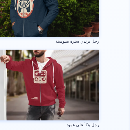
رجل يرتدي سترة بسوستة
رجل يتكأ على عمود