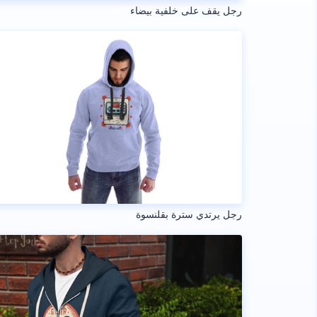
رجل يقف على خلفية بيضاء
رجل يرتدي سترة بقلنسوة