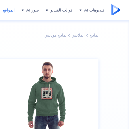
فيديوهات AI
قوالب الفيديو
صور AI
المواقع
نماذج
الملابس
نماذج هوديس