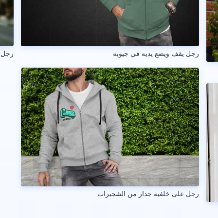
رجل يقف ويضع يديه في جيوبه
رجل 
رجل على خلفية جدار من الشجيرات