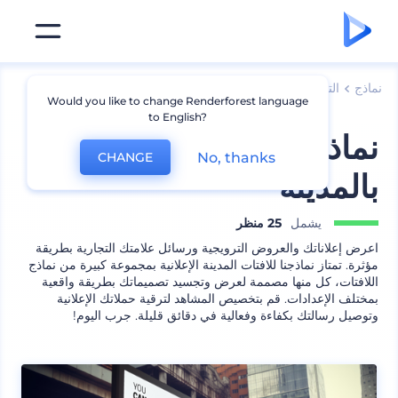
نماذج
الترويج للعلامة التجارية
نماذج لافتات وملصقات
Would you like to change Renderforest language
to English?
نماذج لافتات إعلانية
No, thanks
CHANGE
بالمدينة
يشمل
25 منظر
اعرض إعلاناتك والعروض الترويجية ورسائل علامتك التجارية بطريقة
مؤثرة. تمتاز نماذجنا للافتات المدينة الإعلانية بمجموعة كبيرة من نماذج
اللافتات، كل منها مصممة لعرض وتجسيد تصميماتك بطريقة واقعية
بمختلف الإعدادات. قم بتخصيص المشاهد لترقية حملاتك الإعلانية
وتوصيل رسالتك بكفاءة وفعالية في دقائق قليلة. جرب اليوم!