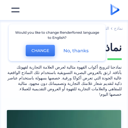
نماذج
التعبئة
نموذج عبوة قهوة وشاي
Would you like to change Renderforest language
to English?
نماذج ترويج لأكواب القهوة
No, thanks
CHANGE
يشمل
5 منظر
نماذجنا لترويج أكواب القهوة مثالية لعرض العلامة التجارية لقهوتك
بأناقة. ارتق بالعروض البصرية التسويقية باستخدام تلك النماذج الواقعية
عالية الجودة التي تعرض أكوابًا ورقية. خصصها بسهولة باستخدام عناصر
ذكية لتقديم شعار علامتك التجارية وتصميماتك دون مجهود. مثالية
للمقاهي والعلامات التجارية للقهوة أو العروض التقديمية للعملاء.
خصصها اليوم!