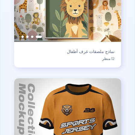
نماذج ملصقات غرف أطفال
12 منظر