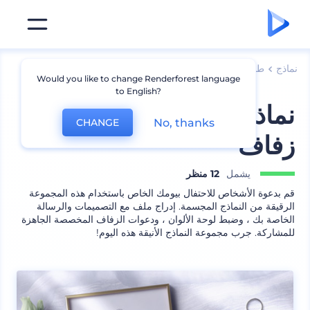
نماذج
طباعة
نماذج مظروف
Would you like to change Renderforest language
to English?
نماذج مجسمة رائعة لدعوة
No, thanks
CHANGE
زفاف
يشمل
12 منظر
قم بدعوة الأشخاص للاحتفال بيومك الخاص باستخدام هذه المجموعة
الرقيقة من النماذج المجسمة. إدراج ملف مع التصميمات والرسالة
الخاصة بك ، وضبط لوحة الألوان ، ودعوات الزفاف المخصصة الجاهزة
للمشاركة. جرب مجموعة النماذج الأنيقة هذه اليوم!