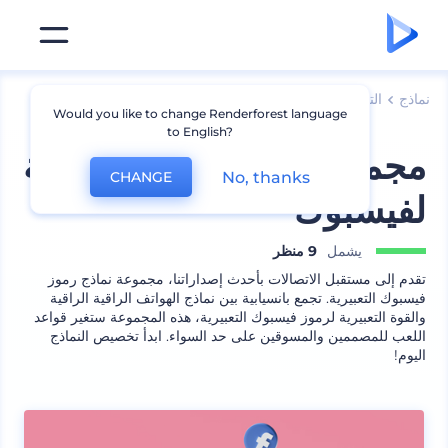
نماذج
الترويج للعلامة التجارية
وسائل التواصل الاجتماعي
Would you like to change Renderforest language
to English?
مجموعة نماذج رموز تعبيرية
No, thanks
CHANGE
لفيسبوك
يشمل
9 منظر
تقدم إلى مستقبل الاتصالات بأحدث إصداراتنا، مجموعة نماذج رموز
فيسبوك التعبيرية. تجمع بانسيابية بين نماذج الهواتف الراقية الراقية
والقوة التعبيرية لرموز فيسبوك التعبيرية، هذه المجموعة ستغير قواعد
اللعب للمصممين والمسوقين على حد السواء. ابدأ تخصيص النماذج
اليوم!