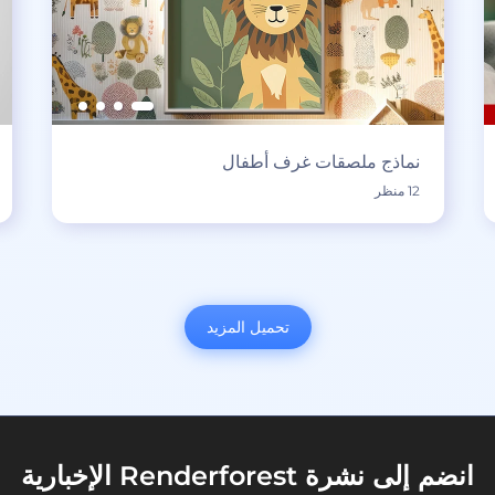
نماذج ملصقات غرف أطفال
12 منظر
تحميل المزيد
انضم إلى نشرة Renderforest الإخبارية