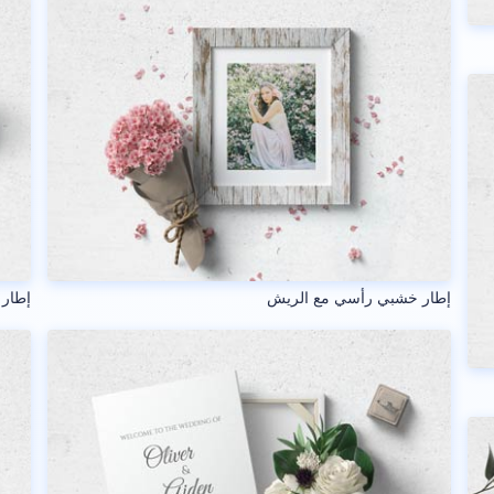
إطار خشبي رأسي مع الريش
إطار 