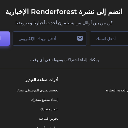
انضم إلى نشرة Renderforest الإخبارية
كن من بين أوائل من يستلمون أحدث أخبارنا وعروضنا
ا
يمكنك إلغاء اشتراكك بسهولة في أي وقت.
أدوات صناعة الفيديو
لعلامة التجارية
تجسيد بصري للموسيقى مجانًا
إنشاء مقطع متحرك
شعار متحرك
تحرير افتتاحية
مولد نص أنيميشن