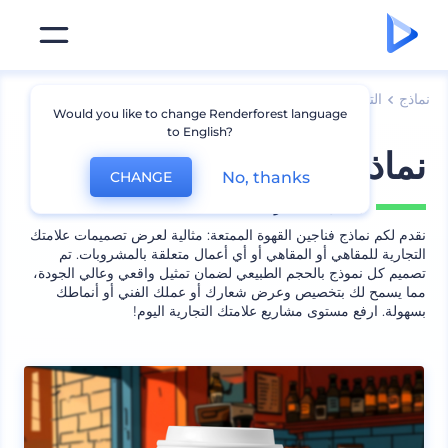
نماذج
التعبئة
نموذج عبوة قهوة وشاي
Would you like to change Renderforest language
to English?
نماذج ممتعة لفنجان القهوة
No, thanks
CHANGE
يشمل
5 منظر
نقدم لكم نماذج فناجين القهوة الممتعة: مثالية لعرض تصميمات علامتك
التجارية للمقاهي أو المقاهي أو أي أعمال متعلقة بالمشروبات. تم
تصميم كل نموذج بالحجم الطبيعي لضمان تمثيل واقعي وعالي الجودة،
مما يسمح لك بتخصيص وعرض شعارك أو عملك الفني أو أنماطك
بسهولة. ارفع مستوى مشاريع علامتك التجارية اليوم!