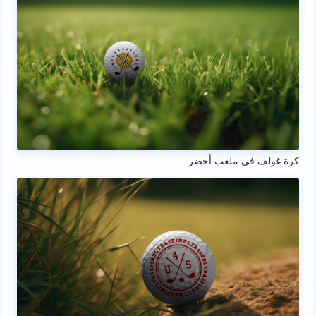
كرة غولف في ملعب أخضر