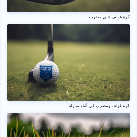
كرة غولف على مضرب
كرة غولف ومضرب في أثناء مباراة