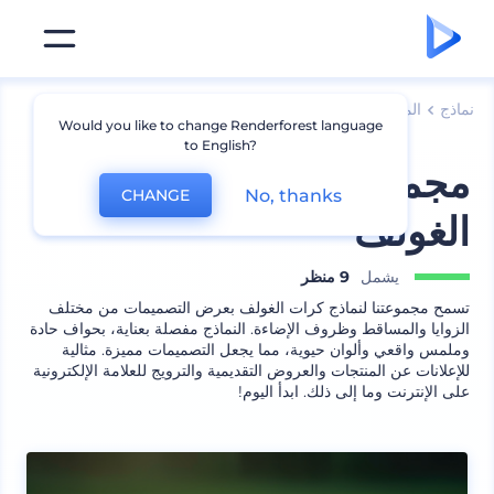
نماذج
المنتجات
نماذج المنتجات الأخرى
Would you like to change Renderforest language
to English?
مجموعة نماذج كرات
No, thanks
CHANGE
الغولف
يشمل
9 منظر
تسمح مجموعتنا لنماذج كرات الغولف بعرض التصميمات من مختلف
الزوايا والمساقط وظروف الإضاءة. النماذج مفصلة بعناية، بحواف حادة
وملمس واقعي وألوان حيوية، مما يجعل التصميمات مميزة. مثالية
للإعلانات عن المنتجات والعروض التقديمية والترويج للعلامة الإلكترونية
على الإنترنت وما إلى ذلك. ابدأ اليوم!