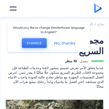
نماذج
الترويج للعلامة التجارية
نماذج لافتات وملصقات
Would you like to change Renderforest language
to English?
مجموعة لافتات الطريق
No, thanks
CHANGE
السريع
يشمل
10 منظر
عندما يتعلق الأمر بعرض تصميم منشور لافتة وخدمات الطباعة فإن
مجموعة لافتات الطريق السريع ستكون حلًا مثاليًا لا يقدر بثمن. اعرض
أفضل التصميمات المبهرة مع مناظر نماذج عالية الجودة واجذب الانتباه
الذي تستحقه. اختر أفضل ما يناسبك وابدأ رحلتك ببضع نقرات الآن
مجانًا.