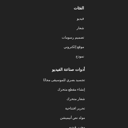
الفئات
فيديو
شعار
تصميم رسومات
موقع إلكتروني
نموذج
أدوات صناعة الفيديو
تجسيد بصري للموسيقى مجانًا
إنشاء مقطع متحرك
شعار متحرك
تحرير افتتاحية
مولد نص أنيميشن
محرر فيديو