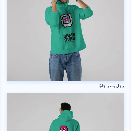
رجل ينظر جانبًا