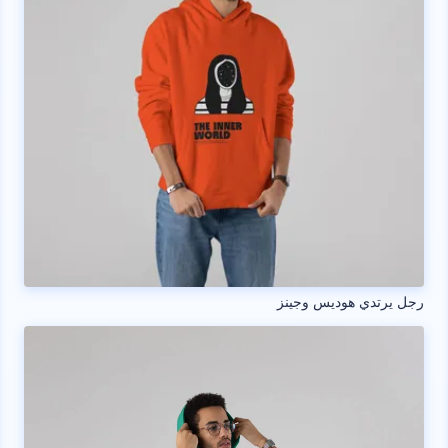
رجل يرتدي هوديس وجينز