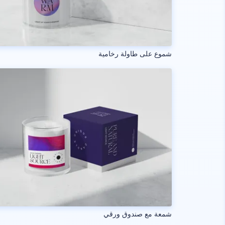
شموع على طاولة رخامية
شمعة مع صندوق ورقي