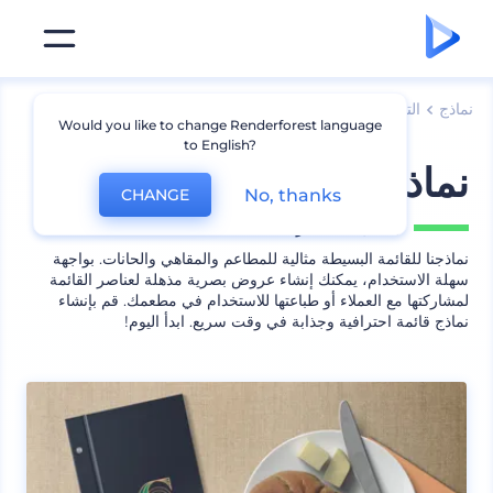
نماذج
الترويج للعلامة التجارية
نماذج القائمة
Would you like to change Renderforest language
to English?
نماذج قائمة بسيطة
No, thanks
CHANGE
يشمل
13 منظر
نماذجنا للقائمة البسيطة مثالية للمطاعم والمقاهي والحانات. بواجهة
سهلة الاستخدام، يمكنك إنشاء عروض بصرية مذهلة لعناصر القائمة
لمشاركتها مع العملاء أو طباعتها للاستخدام في مطعمك. قم بإنشاء
نماذج قائمة احترافية وجذابة في وقت سريع. ابدأ اليوم!