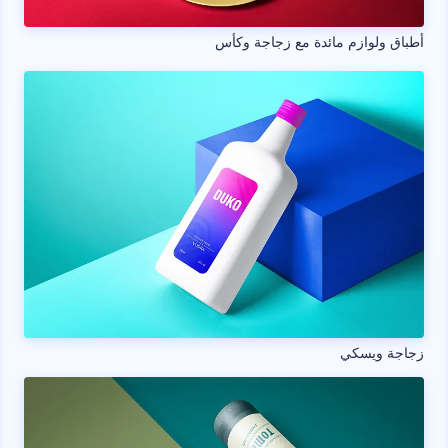
أطباق ولوازم مائدة مع زجاجة وكأس
زجاجة ويسكي