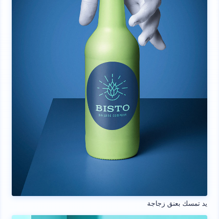
يد تمسك بعنق زجاجة