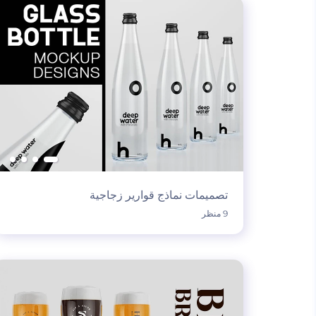
تصميمات نماذج قوارير زجاجية
9 منظر