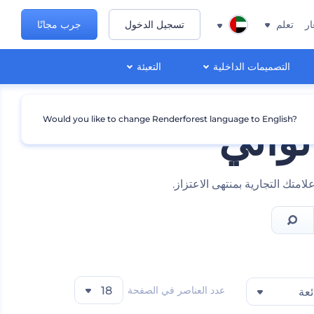
ار
تعلم
تسجيل الدخول
جرب مجانًا
التصميمات الداخلية
التعبئة
Would you like to change Renderforest language to English?
ثواني
متك التجارية بمنتهى الاعتزاز.
عدد العناصر في الصفحة
18
ئعة