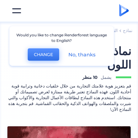
نماذج
الترويج للعلامة التجارية
نماذج أخرى للعلامات التجارية
Would you like to change Renderforest language
to English?
نماذج خلفية الدخان أحادية
No, thanks
CHANGE
اللون
يشمل
10 منظر
قم بتعزيز هوية علامتك التجارية من خلال خلفيات دخانية وترابية قوية
أحادية اللون. فهذه النماذج تعتبر طريقة ممتازة لعرض تصميماتك أو
منتجاتك. استخدم هذه النماذج لبطاقات الأعمال التجارية والأكواب والتي
شيرت والملصقات والهواتف الذكية والحقائب القماشية. قم بتجربة هذه
النماذج الآن!