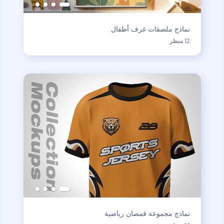
نماذج ملصقات غرف أطفال
12 منظر
نماذج مجموعة قمصان رياضية