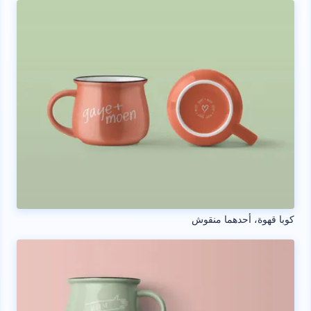
كوبا قهوة، أحدهما منقوش