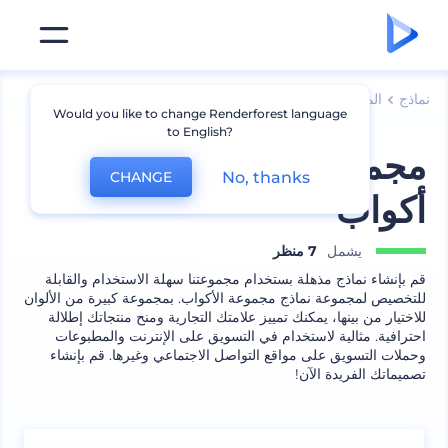
نماذج
المنتجات
نماذج أكواب
Would you like to change Renderforest language
to English?
مجموعة نماذج مجموعة
No, thanks
CHANGE
أكواب
يشمل
7 منظر
قم بإنشاء نماذج مذهلة بستخدام مجموعتنا سهلة الاستخدام والقابلة
للتخصيص لمجموعة نماذج مجموعة الأكواب. بمجموعة كبيرة من الألوان
للاختيار من بينها، يمكنك تمييز علامتك التجارية ومنح منتجاتك إطلالة
احترافية. مثالية لاستخدام في التسويق على الإنترنت والمطبوعات
وحملات التسويق على مواقع التواصل الاجتماعي وغيرها. قم بإنشاء
تصميماتك الفريدة الآن!