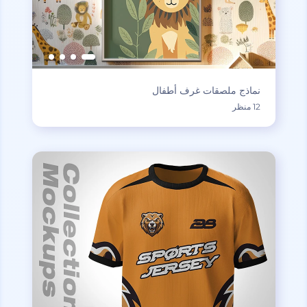
نماذج ملصقات غرف أطفال
12 منظر