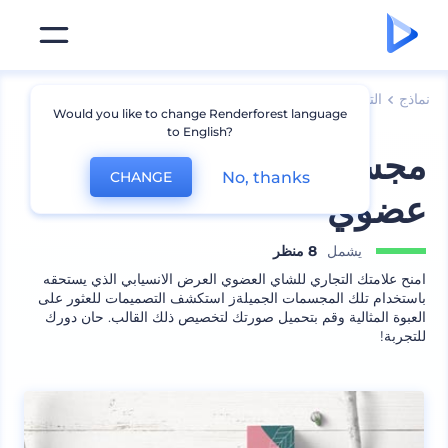
نماذج
التعبئة
نموذج عبوة قهوة وشاي
Would you like to change Renderforest language
to English?
مجسمات عبوات شاي
No, thanks
CHANGE
عضوي
يشمل
8 منظر
امنح علامتك التجاري للشاي العضوي العرض الانسيابي الذي يستحقه
باستخدام تلك المجسمات الجميلةز استكشف التصميمات للعثور على
العبوة المثالية وقم بتحميل صورتك لتخصيص ذلك القالب. حان دورك
للتجربة!