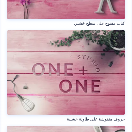
كتاب مفتوح على سطح خشبي
حروف منقوشة على طاولة خشبية