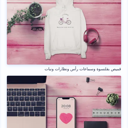
قميص بقلنسوة وسماعات رأس ونظارات ونبات