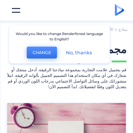
نماذج
الأجهزة
نماذج لابتوب
Would you like to change Renderforest language
to English?
مجموعة نماذج مكتب وردية
No, thanks
CHANGE
يشمل
42 منظر
قم بتجميل علامت التجارية بمجموعة نماذجنا الرقيقة. أدخل منتجك أو
شعارك في أي مكان لاستخدام هذا التصميم الجميل بألوانه الرقيقة. املأ
منشوراتك على وسائل التواصل الاجتماعي بدرجات اللون الوردي أو قم
بتعديل اللون وفقًا لتفضيلاتك. ابدأ التصميم الآن!