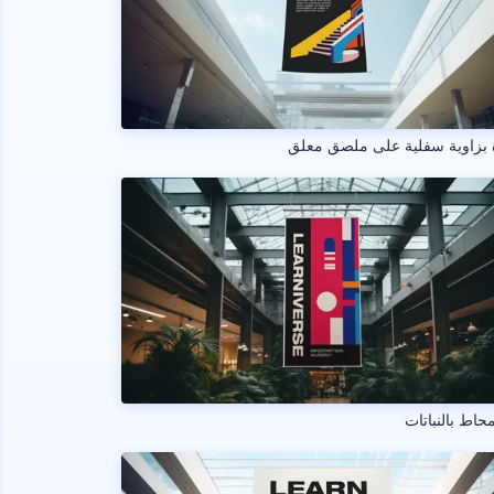
 بزاوية سفلية على ملصق معلق
حاط بالنباتات