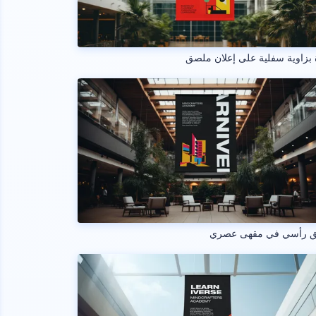
بزاوية سفلية على إعلان ملصق
 رأسي في مقهى عصري