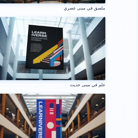
ملصق في مبنى عصري
علم في مبنى حديث