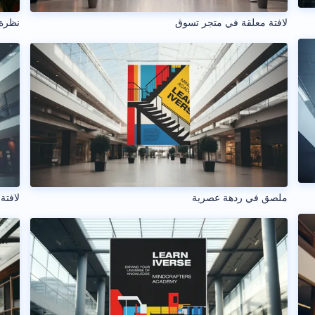
لافتة معلقة في متجر تسوق
نظرة 
ملصق في ردهة عصرية
لافتة