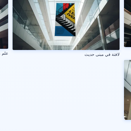
علم 
لافتة في مبنى حديث