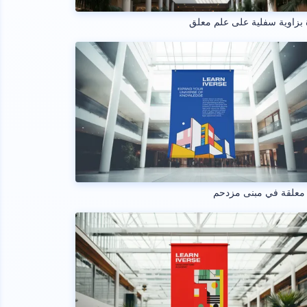
بزاوية سفلية على علم معلق
 معلقة في مبنى مزدحم