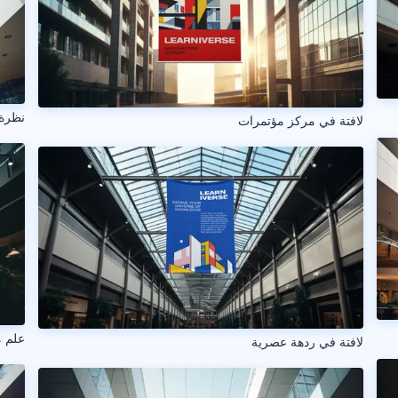
نظرة
لافتة في مركز مؤتمرات
علم م
لافتة في ردهة عصرية