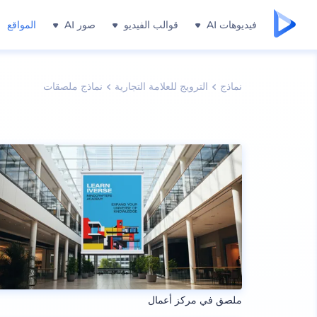
فيديوهات AI
قوالب الفيديو
صور AI
المواقع
نماذج
الترويج للعلامة التجارية
نماذج ملصقات
ملصق في مركز أعمال