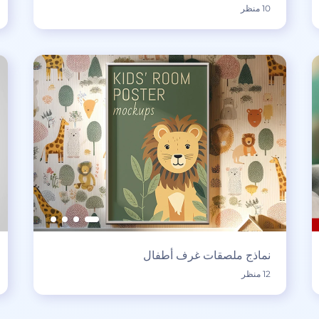
10 منظر
نماذج ملصقات غرف أطفال
12 منظر