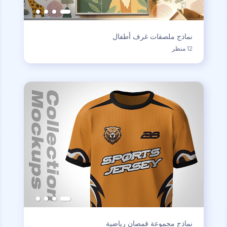
نماذج ملصقات غرف أطفال
12 منظر
نماذج مجموعة قمصان رياضية