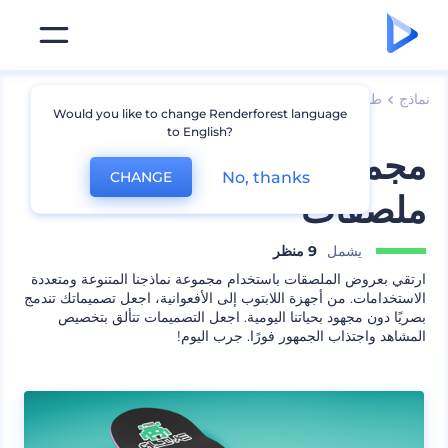
نماذج
طباعة
نماذج ملصقات
Would you like to change Renderforest language
to English?
مجموعة نماذج ستوديو
No, thanks
CHANGE
ملصقات
يشمل
9 منظر
ارتقي بعروض الملصقات باستخدام مجموعة نماذجنا المتنوعة ومتعددة
الاستخدامات. من أجهزة اللابتوب إلى الأفعوانية، اجعل تصميماتك تندمج
بصريًا دون مجهود بحياتنا اليومية. اجعل التصميمات تتألق بتخصيص
المشاهد واجتذاب الجمهور فورًا. جرب اليوم!