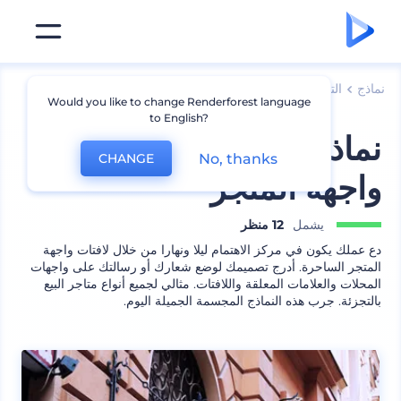
نماذج
الترويج للعلامة التجارية
نماذج شعارات
Would you like to change Renderforest language
to English?
نماذج مجسمة للافتات
No, thanks
CHANGE
واجهة المتجر
يشمل
12 منظر
دع عملك يكون في مركز الاهتمام ليلا ونهارا من خلال لافتات واجهة
المتجر الساحرة. أدرج تصميمك لوضع شعارك أو رسالتك على واجهات
المحلات والعلامات المعلقة واللافتات. مثالي لجميع أنواع متاجر البيع
بالتجزئة. جرب هذه النماذج المجسمة الجميلة اليوم.