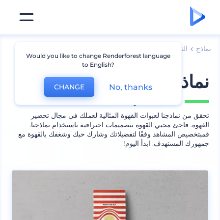
نماذج
التعبئة
نموذج عبوة قهوة وشاي
Would you like to change Renderforest language
to English?
نماذج عبوات القهوة
No, thanks
CHANGE
يشمل
9 منظر
تحقق من نماذجنا لعبوات القهوة المثالية لعملك في مجال تحضير
القهوة. فاجئ محبي القهوة بتصميمات احترافية باستخدام نماذجنا.
قمبتخصيص المشاهد وفقًا لتفضيلاتك وشارك حبك وشغفك بالقهوة مع
جمهورك المستهدف. ابدأ اليوم!