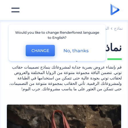
نماذج
الملابس
نماذج أزياء أخرى
Would you like to change Renderforest language
to English?
نماذج تصميم حقائق توتي
No, thanks
CHANGE
يشمل
10 منظر
قم بإنشاء عروض بصرية جذابة لمشروعاتك بنماذج تصميمات حقائب
توتي. تتضمن الباقة مجموعة متنوعة من الزوايا المختلفة والعروض
لحقائب توتي بجودة عالية حتى تتمكن من استخدامها في الطباعة
ولمشروعاتك الرقمية. تأتي الحقائب بمجموعة متنوعة من التصميمات،
حتى تتمكن من العثور على ما يناسب مشروعاتك. جرب اليوم!