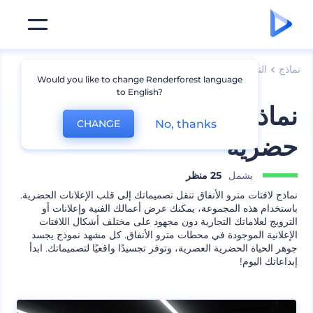
نماذج
الترويج للعلامة التجارية
نماذج لافتات وملصقات
Would you like to change Renderforest language
to English?
نماذج لافتات إعلانات
No, thanks
CHANGE
حضرية
يشمل
25 منظر
نماذج لافتات مترو الأنفاق تنقل تصميماتك إلى قلب الإعلانات الحضرية.
باستخدام هذه المجموعة، يمكنك عرض أعمالك الفنية وإعلانات أو
الترويج لعلاماتك التجارية دون مجهود على مختلف أشكال اللافتات
الإعلانية الموجودة في محطات مترو الأنفاق. كل مشهد نموذج يجسد
جوهر الحياة الحضرية العصرية، وتوفر تجسيدًا واقعيًا لتصميماتك. ابدأ
إبداعاتك اليوم!