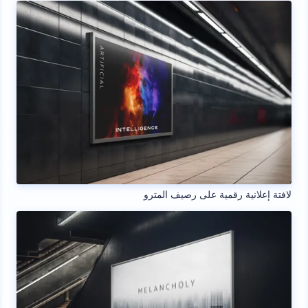
لافتة إعلانية رقمية على رصيف المترو