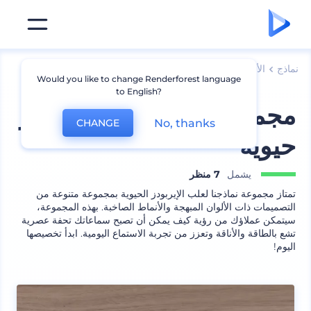
نماذج
الأجهزة
نماذج اكسسوارات أجهزة
Would you like to change Renderforest language
to English?
مجموعة نماذج علبة إيربودز
No, thanks
CHANGE
حيوية
يشمل
7 منظر
تمتاز مجموعة نماذجنا لعلب الإيربودز الحيوية بمجموعة متنوعة من
التصميمات ذات الألوان المبهجة والأنماط الصاخبة. بهذه المجموعة،
سيتمكن عملاؤك من رؤية كيف يمكن أن تصبح سماعاتك تحفة عصرية
تشع بالطاقة والأناقة وتعزز من تجربة الاستماع اليومية. ابدأ تخصيصها
اليوم!