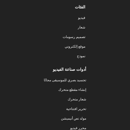
الفئات
فيديو
شعار
تصميم رسومات
موقع إلكتروني
نموذج
أدوات صناعة الفيديو
تجسيد بصري للموسيقى مجانًا
إنشاء مقطع متحرك
شعار متحرك
تحرير افتتاحية
مولد نص أنيميشن
محرر فيديو