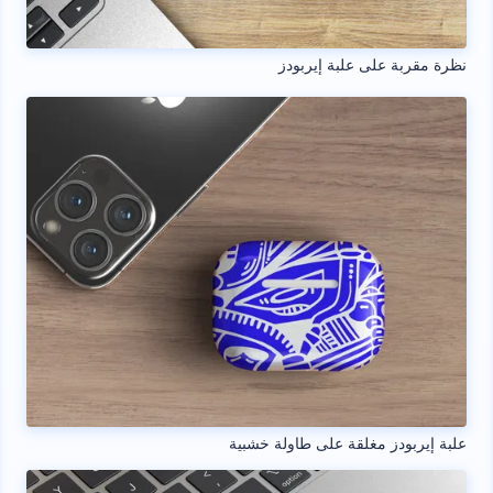
نظرة مقربة على علبة إيربودز
علبة إيربودز مغلقة على طاولة خشبية