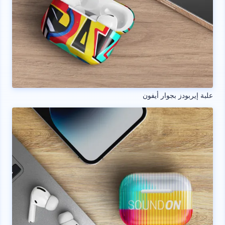
علبة إيربودز بجوار أيفون