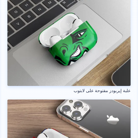
علبة إيربودز مفتوحة على لابتوب