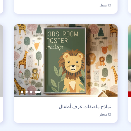
10 منظر
نماذج ملصقات غرف أطفال
12 منظر