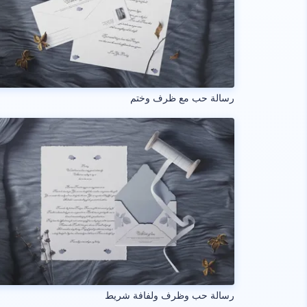
رسالة حب مع ظرف وختم
رسالة حب وظرف ولفافة شريط