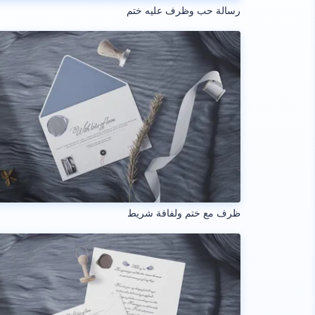
رسالة حب وظرف عليه ختم
ظرف مع ختم ولفافة شريط