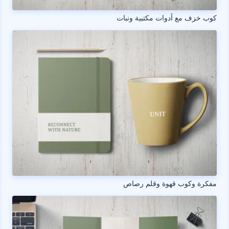
كوب خزف مع أدوات مكتبية ونبات
مفكرة وكوب قهوة وقلم رصاص