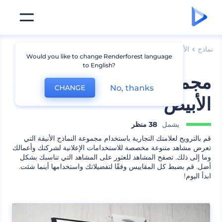
نماذج
الأجهزة
نماذج لابتوب
Would you like to change Renderforest language
to English?
مجموعة ترويج المكتب
No, thanks
CHANGE
الأبيض
يشمل
38 منظر
قم بالترويج لعلامتك التجارية باستخدام مجموعة النماذج الأنيقة التي
تعرض مشاهد متنوعة مخصصة للاستخدامات الإعلانية لشركتك وأعمالك
وما إلى ذلك. تصفح المشاهد للعثور على المشاهد التي تناسبك بشكل
أضل. قم بضبط كل المقاييس وفقًا لتفضيلاتك واستخدامها أينما شئت.
ابدأ اليوم!