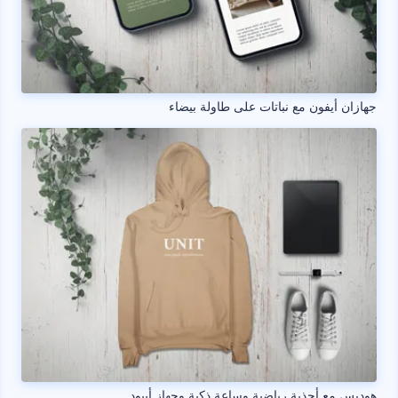
جهازان أيفون مع نباتات على طاولة بيضاء
هوديس مع أحذية رياضية وساعة ذكية وجهاز أيبود