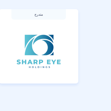
متدرج