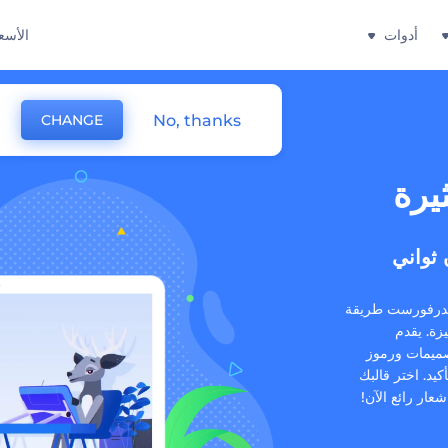
أدوات
الأسع
No, thanks
CHANGE
يرة
ثواني
رندرفورست طريقة
زة. يقدم
صميمات ورموز
كيد. اختر قالبك
ار رائع الآن!