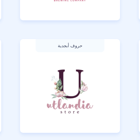
حروف أبجدية