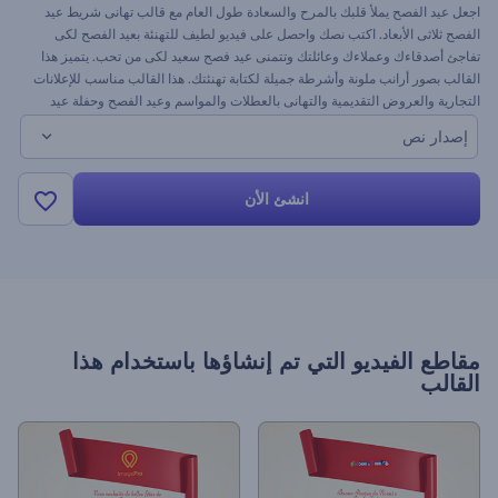
اجعل عيد الفصح يملأ قلبك بالمرح والسعادة طول العام مع قالب تهانى شريط عيد
الفصح ثلاثى الأبعاد. اكتب نصك واحصل على فيديو لطيف للتهنئة بعيد الفصح لكى
تفاجئ أصدقاءك وعملاءك وعائلتك وتتمنى عيد فصح سعيد لكى من تحب. يتميز هذا
القالب بصور أرانب ملونة وأشرطة جميلة لكتابة تهنئتك. هذا القالب مناسب للإعلانات
التجارية والعروض التقديمية والتهانى بالعطلات والمواسم وعيد الفصح وحفلة عيد
الميلاد والمناسبات الخاصة والمزيد. هذا هو إصدار النص الخاص بهذا القالب. جربه
إصدار نص
اليوم مجانًا
انشئ الأن
مقاطع الفيديو التي تم إنشاؤها باستخدام هذا
القالب