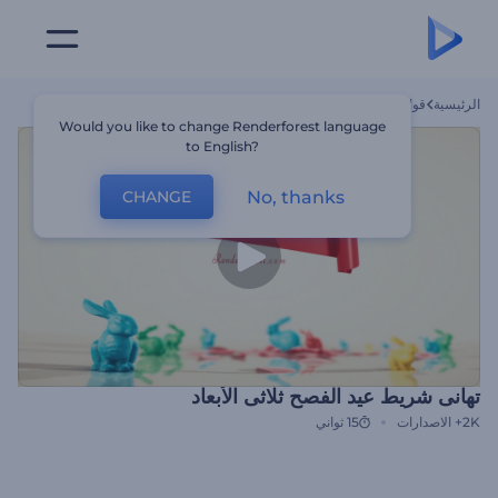
الرئيسية
قوالب
تهانى شريط عيد الفصح ثلاثى الأبعاد
Would you like to change Renderforest language
to English?
No, thanks
CHANGE
تهانى شريط عيد الفصح ثلاثى الأبعاد
2K+
الاصدارات
15 ثواني