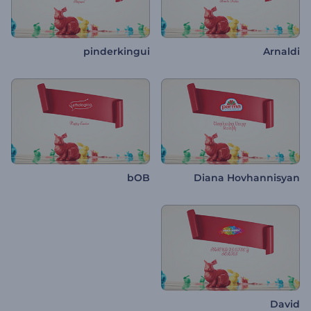
pinderkingui
Arnaldi
bOB
Diana Hovhannisyan
David