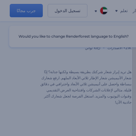
ر
تعلم
تسجيل الدخول
جرب مجانًا
Would you like to change Renderforest language to English?
شعار الإطار ثلاثي الأبعاد الملهم
21K+
الاصدارات
10 ثواني
هل تريد إبراز شعار شركتك بطريقة بسيطة ولكنها جذابة؟ إذًا
شعار الأنيميشن شعار الإطار ثلاثي الأبعاد الملهم. ارفع شعارك
ببساطة واحصل على أنيميشن ثلاثي الأبعاد واحترافي في دقائق
قليلة. مثالي لإعلانات الشركات وافتتاحية العرض التقديمي
وقنوات اليوتيوب والمزيد. استغل الفرصة لجعل شعارك أكثر
جاذبية الآن!