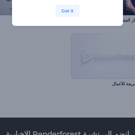
Got it
 الفضاء السينمائي الملهم
افتتاحية فقاقيع معدنية
يعة للأعمال
انضم إلى نشرة Renderforest الإخبارية