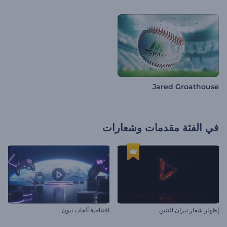
Jared Groathouse
في الفئة
مقدمات وشعارات
إظهار شعار نيران التنين
افتتاحية ألعاب نيون