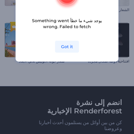
الشعار المتشتت
إظهار شعار تحويل الصورة
يوجد شيء ما خطأ Something went
wrong. Failed to fetch
Got it
افتتاحية دوامة أشكال مجردة
شعار جولة الأتوبيس ثلاثي الأبعاد
انضم إلى نشرة
Renderforest الإخبارية
كن من بين أوائل من يستلمون أحدث أخبارنا
وعروضنا