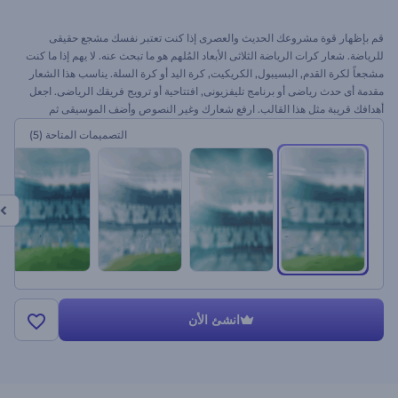
قم بإظهار قوة مشروعك الحديث والعصرى إذا كنت تعتبر نفسك مشجع حقيقى
للرياضة. شعار كرات الرياضة الثلاثى الأبعاد المُلهم هو ما تبحث عنه. لا يهم إذا ما كنت
مشجعاً لكرة القدم, البسيبول, الكريكيت, كرة اليد أو كرة السلة. يناسب هذا الشعار
مقدمة أى حدث رياضى أو برنامج تليفزيونى, افتتاحية أو ترويج فريقك الرياضى. اجعل
أهدافك قريبة مثل هذا القالب. ارفع شعارك وغير النصوص وأضف الموسيقى ثم
استعرض. احتفل بانتصارك اليوم مع رندرفورست
التصميمات المتاحة
(5)
انشئ الأن