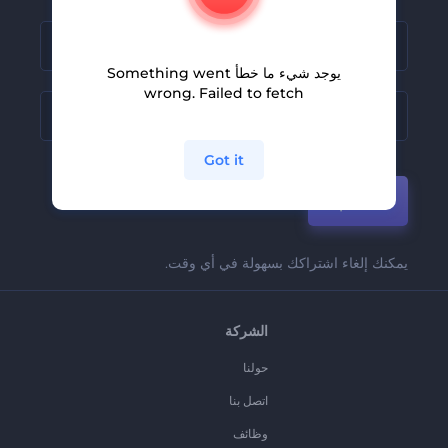
يوجد شيء ما خطأ Something went
wrong. Failed to fetch
Got it
انضم
يمكنك إلغاء اشتراكك بسهولة في أي وقت.
الشركة
حولنا
اتصل بنا
وظائف