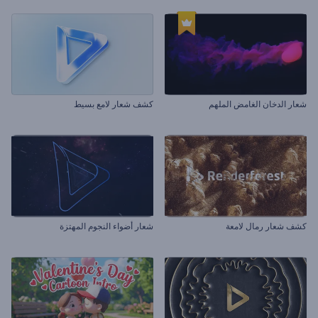
شعار الدخان الغامض الملهم
كشف شعار لامع بسيط
كشف شعار رمال لامعة
شعار أضواء النجوم المهتزة