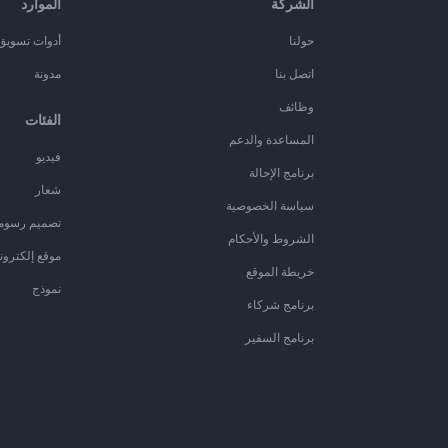
الشركة
الموارد
حولنا
أدوات تسويق ا
اتصل بنا
مدونة
وظائف
الفئات
المساعدة والدعم
فيديو
برنامج الإحالة
شعار
سياسة الخصوصية
تصميم رسوم
الشروط والأحكام
موقع إلكترون
خريطة الموقع
نموذج
برنامج شركاء
برنامج السفير