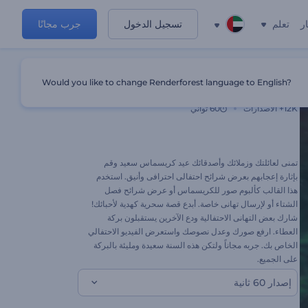
ر
تعلم
تسجيل الدخول
جرب مجانًا
Would you like to change Renderforest language to English?
شرائح عرض الكريسماس
12K+
الاصدارات
60 ثواني
تمنى لعائلتك وزملائك وأصدقائك عيد كريسماس سعيد وقم
بإثارة إعجابهم بعرض شرائح احتفالى احترافى وأنيق. استخدم
هذا القالب كألبوم صور للكريسماس أو عرض شرائح فصل
الشتاء أو لإرسال تهانى خاصة. أبدع قصة سحرية كهدية لأحبائك!
شارك بعض التهانى الاحتفالية ودع الآخرين يستقبلون بركة
العطاء. ارفع صورك وعدل نصوصك واستعرض الفيديو الاحتفالي
الخاص بك. جربه مجاناً ولتكن هذه السنة سعيدة ومليئة بالبركة
على الجميع.
إصدار 60 ثانية