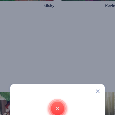
Micky
Kevi