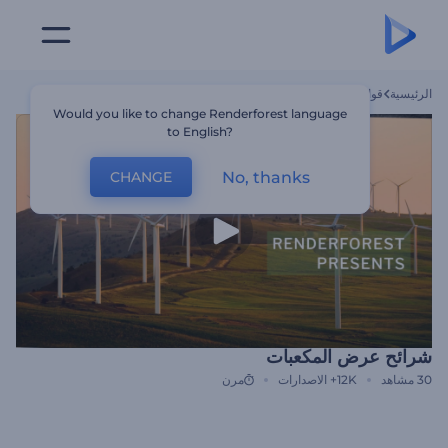
الرئيسية
قوالب
شرائح عرض المكعبات
Would you like to change Renderforest language
to English?
No, thanks
CHANGE
شرائح عرض المكعبات
30
مشاهد
12K+
الاصدارات
مرن