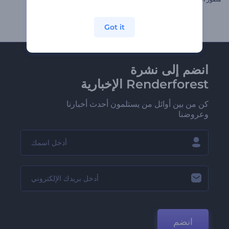
Got it
انضم إلى نشرة
Renderforest الإخبارية
كن من بين أوائل من يستلمون أحدث أخبارنا
وعروضنا
انضم