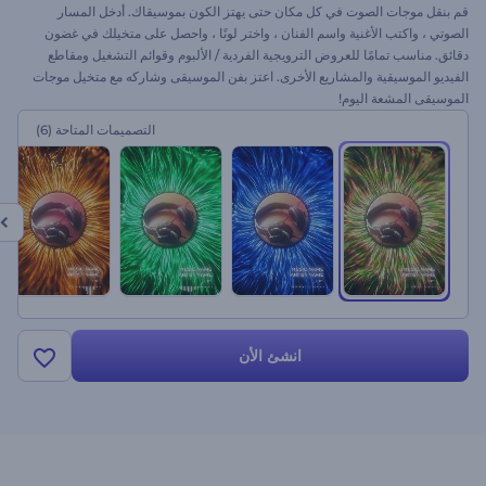
قم بنقل موجات الصوت في كل مكان حتى يهتز الكون بموسيقاك. أدخل المسار
الصوتي ، واكتب الأغنية واسم الفنان ، واختر لونًا ، واحصل على متخيلك في غضون
دقائق. مناسب تمامًا للعروض الترويجية الفردية / الألبوم وقوائم التشغيل ومقاطع
الفيديو الموسيقية والمشاريع الأخرى. اعتز بفن الموسيقى وشاركه مع متخيل موجات
الموسيقى المشعة اليوم!
التصميمات المتاحة
(6)
انشئ الأن