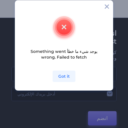
انضم إلى نشرة
Renderforest الإخبارية
يوجد شيء ما خطأ Something went
كن من بين أوائل من يستلمون أحدث أخبارنا
wrong. Failed to fetch
وعروضنا
Got it
انضم