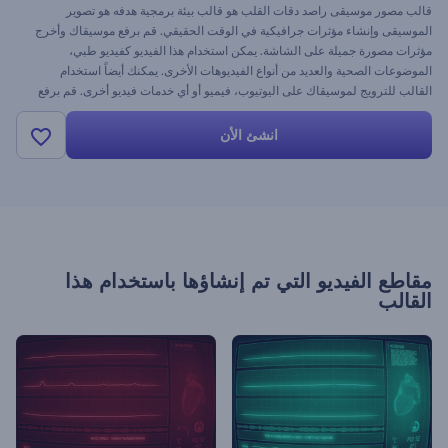
قالب مصور موسيقى راصد دقات القلب هو قالب بيئة برمجية هدفه هو تصوير
الموسيقى وإنشاء مؤثرات جرافيكية في الوقت الحقيقي. قم برفع موسيقاك وأخرج
مؤثرات مصورة جميلة على الشاشة. يمكن استخدام هذا الفيديو كفيديو طبي،
الموضوعات الصحية والعديد من أنواع الفيديوهات الأخرى. يمكنك أيضاً استخدام
القالب للترويج لموسيقاك على اليوتيوب، فيميو أو أي خدمات فيديو أخرى. قم برفع
موسيقاك، عدل الألوان واحصل على فيديو مميز اليوم.
انشئ الأن
مقاطع الفيديو التي تم إنشاؤها باستخدام هذا
القالب