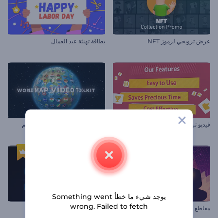
عرض ترويجي لرموز NFT
بطاقة تهنئة عيد العمال
فيديو ترويج المنتج أو الخدمة
مجموعة أدوات لفيديو خريطة العالم
يوجد شيء ما خطأ Something went
wrong. Failed to fetch
مقاطع يوم البوذية
شعار نيون سريع متحرك