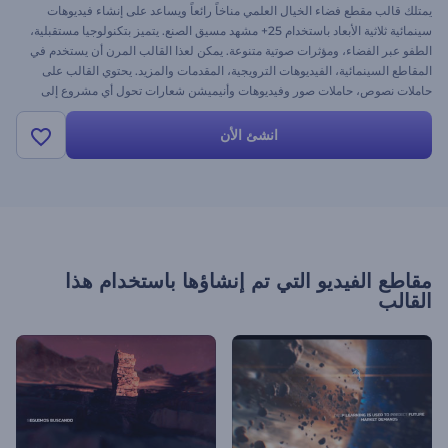
يمتلك قالب مقطع فضاء الخيال العلمي مناخاً رائعاً ويساعد على إنشاء فيديوهات
سينمائية ثلاثية الأبعاد باستخدام 25+ مشهد مسيق الصنع. يتميز بتكنولوجيا مستقبلية،
الطفو عبر الفضاء، ومؤثرات صوتية متنوعة. يمكن لعذا القالب المرن أن يستخدم في
المقاطع السينمائية، الفيديوهات الترويجية، المقدمات والمزيد. يحتوي القالب على
حاملات نصوص، حاملات صور وفيديوهات وأنيميشن شعارات تحول أي مشروع إلى
فيديو احترافي واقعي.
انشئ الأن
مقاطع الفيديو التي تم إنشاؤها باستخدام هذا
القالب