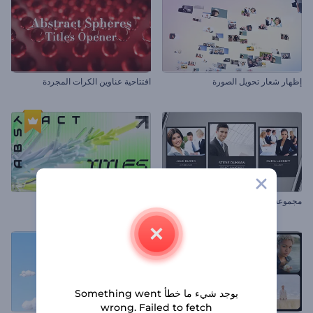
إظهار شعار تحويل الصورة
افتتاحية عناوين الكرات المجردة
مجموعة المؤسسة النظيفة
افتتاحية عناوين مجردة
يوجد شيء ما خطأ Something went
wrong. Failed to fetch