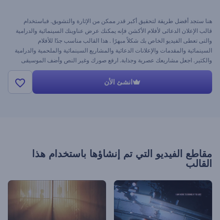
هنا ستجد أفضل طريقة لتحقيق أكبر قدر ممكن من الإثارة والتشويق. فباستخدام
قالب الإعلان الدعائى لأفلام الأكشن فإنه يمكنك عرض عناوينك السينمائية والدرامية
والتى تعطى الفيديو الخاص بك شكلاً مبهرًا . هذا القالب مناسب جدًا للأفلام
السينمائية والمقدمات والإعلانات الدعائية والمشاريع السينمائية والملحمية والدرامية
والكثير. اجعل مشاريعك عصرية وجذابة. ارفع صورك وغير النص وأضف الموسيقى
واضغط على استعراض. جرب ذلك مع رندرفورست مجانًا
انشئ الأن
مقاطع الفيديو التي تم إنشاؤها باستخدام هذا
القالب