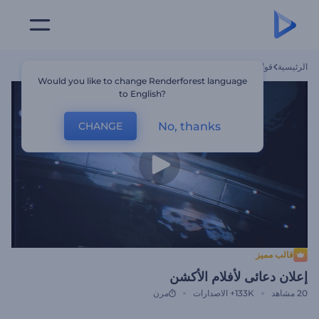
الرئيسية
قوالب
إعلان دعائى لأفلام الأكشن
Would you like to change Renderforest language
to English?
No, thanks
CHANGE
قالب مميز
إعلان دعائى لأفلام الأكشن
20
مشاهد
133K+
الاصدارات
مرن