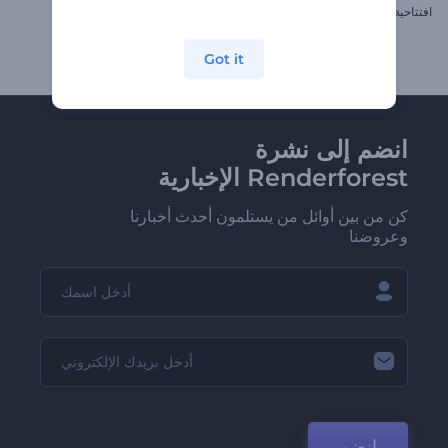
افتتاحية تجميع صور عصرية
إعلان شعار وكالة سفريات
Got it
انضم إلى نشرة
Renderforest الإخبارية
كن من بين أوائل من يستلمون أحدث أخبارنا
وعروضنا
انضم