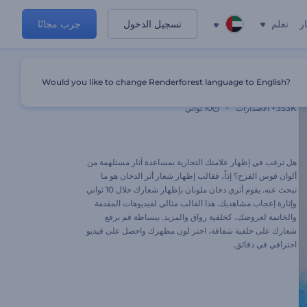
ر
تعلم
تسجيل الدخول
جرب مجانًا
Would you like to change Renderforest language to English?
إظهار شعار أثر الدخان
353K+
الاصدارات
10 ثواني
هل ترغب في إظهار علامتك التجارية بمساعدة آثار مستلهمة من
ألوان قوس القزح؟ إذاً، فقالب إظهار شعار أثر الدخان هو ما
تبحث عنه. يقوم أثري دخان ملونان بإظهار شعارك خلال 10 ثواني
وإثارة إعجاب مشاهديك. هذا القالب مثالي لفيديوهات المقدمة
والخاتمة لعروضك، كخلفية رواق والمزيد. ببساطة قم برفع
شعارك على خلفية شفافة، اختر لون مظهرك واحصل على فيديو
احترافي في دقائق.