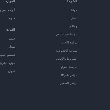
الشركة
الموارد
حولنا
أدوات تسويق ا
اتصل بنا
مدونة
وظائف
الفئات
المساعدة والدعم
فيديو
برنامج الإحالة
شعار
سياسة الخصوصية
تصميم رسوم
الشروط والأحكام
موقع إلكترون
خريطة الموقع
نموذج
برنامج شركاء
برنامج السفير