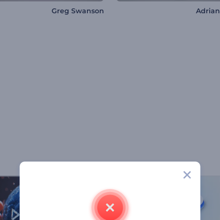
Greg Swanson
Adria