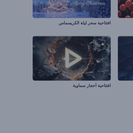
افتتاحية سحر ليلة الكريسماس
افتتاحية أحجار سماوية