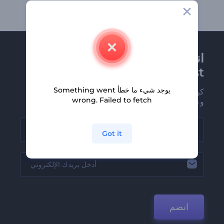
انضم إلى نشرة
Renderforest الإخبارية
يوجد شيء ما خطأ Something went
كن من بين أوائل من يستلمون أحدث أخبارنا
wrong. Failed to fetch
وعروضنا
Got it
انضم