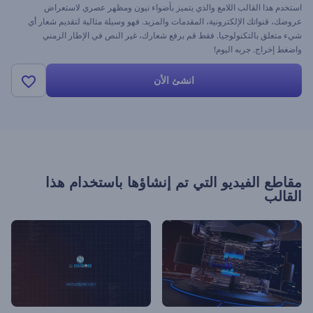
استخدم هذا القالب اللامع والذي يتميز بأضواء نيون ومظهر عصري لاستعراض
عروضك، قنواتك الإلكترونية، المقدمات والمزيد. فهو وسيلة مثالية لتقديم شعار أي
شيء متعلق بالتكنولوجيا. فقط قم برفع شعارك، غير النص في الإطار الزمني
واضغط إخراج. جربه اليوم!
انشئ الأن
مقاطع الفيديو التي تم إنشاؤها باستخدام هذا
القالب