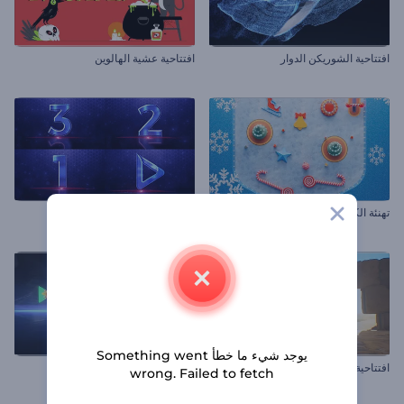
افتتاحية الشوريكن الدوار
افتتاحية عشية الهالوين
تهنئة الكريسماس بلعبة الكرة والدبابيس
الكشف عن شعار العد التنازلي
يوجد شيء ما خطأ Something went
افتتاحية شعار الصحراء
إظهار شعار الصورة المجسمة
wrong. Failed to fetch